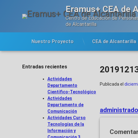
Saltar
Eramus+ CEA de Al
al
contenido
Centro de Educación de Personas
de Alcantarilla
Nuestro Proyecto
CEA de Alcantarilla
Entradas recientes
2019121
Actividades
Publicada el
diciem
Departamento
Científico-Tecnológico
Actividades
Departamento de
administrado
Comunicación
Actividades Curso
Tecnologías de la
Información y
Comentar
Comunicación 3