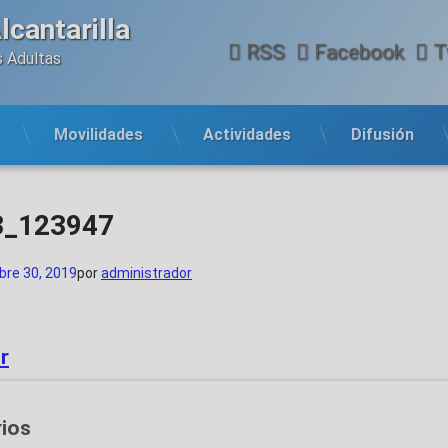
cantarilla
RSS
Facebook
T
 Adultas 
Movilidades
Actividades
Difusión
3_123947
bre 30, 2019
por
administrador
r
ios