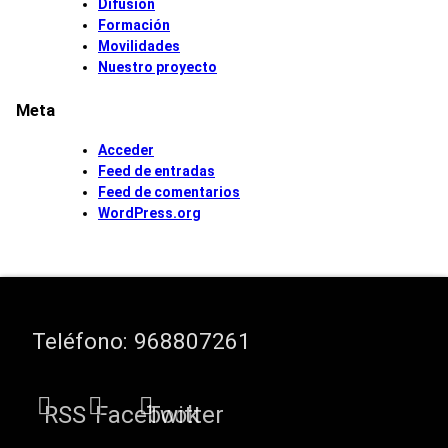
Difusión
Formación
Movilidades
Nuestro proyecto
Meta
Acceder
Feed de entradas
Feed de comentarios
WordPress.org
Teléfono:
968807261
RSS
Facebook
Twitter