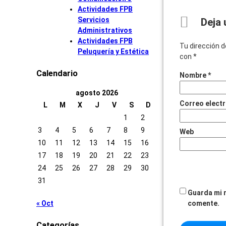
Actividades FPB
Servicios
Deja 
Administrativos
Actividades FPB
Tu dirección d
Peluquería y Estética
con
*
Calendario
Nombre
*
agosto 2026
Correo elect
L
M
X
J
V
S
D
1
2
3
4
5
6
7
8
9
Web
10
11
12
13
14
15
16
17
18
19
20
21
22
23
24
25
26
27
28
29
30
31
Guarda mi 
« Oct
comente.
Categorías