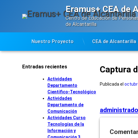
Saltar
Eramus+ CEA de Al
al
contenido
Centro de Educación de Personas
de Alcantarilla
Nuestro Proyecto
CEA de Alcantarilla
Entradas recientes
Captura d
Actividades
Publicada el
octubr
Departamento
Científico-Tecnológico
Actividades
Departamento de
administrado
Comunicación
Actividades Curso
Tecnologías de la
Información y
Comentar
Comunicación 3