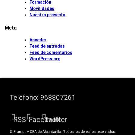
Formación
Movilidades
Nuestro proyecto
Meta
Acceder
Feed de entradas
Feed de comentarios
WordPress.org
Teléfono:
968807261
RSS
Facebook
Twitter
© Eramus+ CEA de Alcantarilla. Todos los derechos reservados.