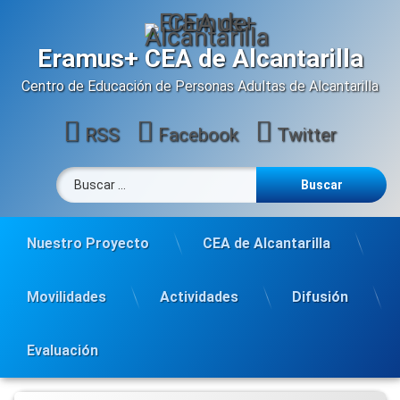
Saltar
al
contenido
Eramus+ CEA de Alcantarilla
Centro de Educación de Personas Adultas de Alcantarilla
RSS
Facebook
Twitter
Buscar:
Nuestro Proyecto
CEA de Alcantarilla
Movilidades
Actividades
Difusión
Evaluación