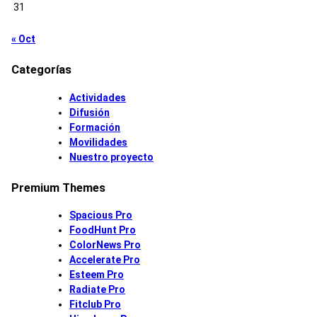
31
« Oct
Categorías
Actividades
Difusión
Formación
Movilidades
Nuestro proyecto
Premium Themes
Spacious Pro
FoodHunt Pro
ColorNews Pro
Accelerate Pro
Esteem Pro
Radiate Pro
Fitclub Pro