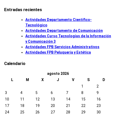
Entradas recientes
Actividades Departamento Científico-
Tecnológico
Actividades Departamento de Comunicación
Actividades Curso Tecnologías de la Información
y Comunicación 3
Actividades FPB Servicios Administrativos
Actividades FPB Peluquería y Estética
Calendario
agosto 2026
L
M
X
J
V
S
D
1
2
3
4
5
6
7
8
9
10
11
12
13
14
15
16
17
18
19
20
21
22
23
24
25
26
27
28
29
30