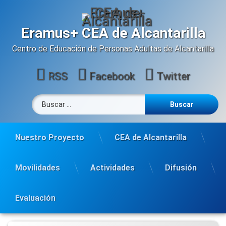
Saltar
al
contenido
Eramus+ CEA de Alcantarilla
Centro de Educación de Personas Adultas de Alcantarilla
RSS
Facebook
Twitter
Buscar:
Nuestro Proyecto
CEA de Alcantarilla
Movilidades
Actividades
Difusión
Evaluación